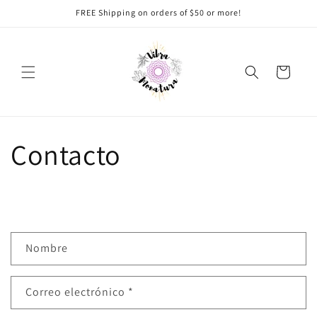
Ir
FREE Shipping on orders of $50 or more!
directamente
al contenido
Carrito
Contacto
F
Nombre
o
r
Correo electrónico
*
m
u