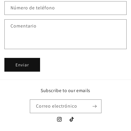
l
Número de teléfono
a
r
Comentario
i
o
d
e
c
Enviar
o
n
t
a
Subscribe to our emails
c
t
Correo electrónico
o
Instagram
TikTok